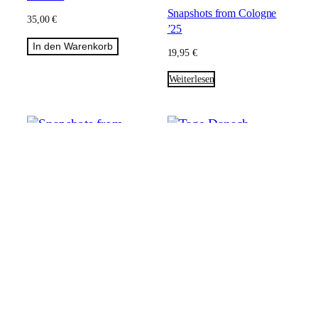
Snapshots from Cologne
35,00
€
’25
In den Warenkorb
19,95
€
Weiterlesen
Tage Danach
Snapshots from Cologne
35,00
€
’26
In den Warenkorb
19,95
€
Weiterlesen